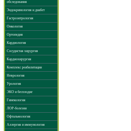
обследования
Эндокринология и диабет
Гастроэнтрология
Онкология
Ортопедия
Кардиология
Сосудистая хирургия
Кардиохирургия
Комплекс реабилитации
Неврология
Урология
ЭКО и бесплодие
Гинекология
ЛОР-болезни
Офтальмология
Аллергия и иммунология