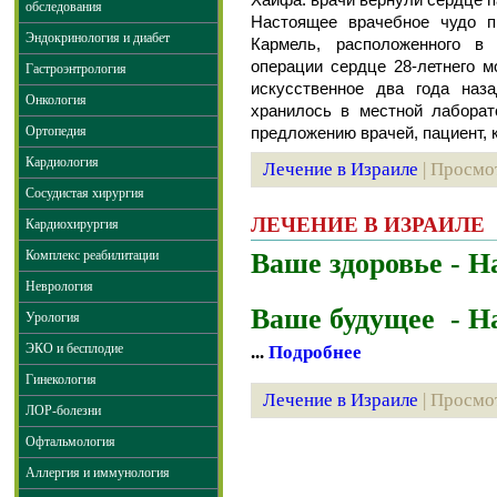
обследования
Настоящее врачебное чудо п
Эндокринология и диабет
Кармель, расположенного в
операции сердце 28-летнего м
Гастроэнтрология
искусственное два года наз
Онкология
хранилось в местной лаборат
Ортопедия
предложению врачей, пациент,
Кардиология
Лечение в Израиле
| Просмот
Сосудистая хирургия
ЛЕЧЕНИЕ В ИЗРАИЛЕ
Кардиохирургия
Ваше здоровье - 
Комплекс реабилитации
Неврология
Ваше будущее - Н
Урология
ЭКО и бесплодие
...
Подробнее
Гинекология
Лечение в Израиле
| Просмот
ЛОР-болезни
Офтальмология
Аллергия и иммунология